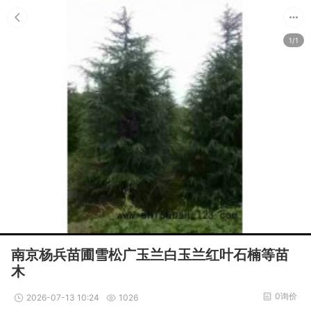
1/1
南京杨兵苗圃雪松广玉兰白玉兰红叶石楠等苗
木
0询价
2026-07-13 10:24
1026