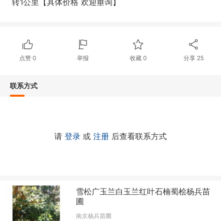
转1公里【具体价格 欢迎垂询】
点赞
0
举报
收藏
0
分享
25
联系方式
请
登录
或
注册
后查看联系方式
雪松广玉兰白玉兰红叶石楠蜀桧杨兵苗
圃
南京杨兵苗圃