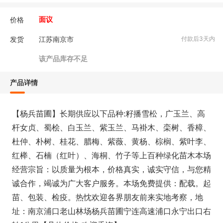
价格
面议
发货
江苏南京市
付款后3天内
该产品库存不足
产品详情
【杨兵苗圃】长期供应以下品种:籽播雪松，广玉兰、高
杆女贞、蜀桧、白玉兰、紫玉兰、马褂木、栾树、香樟、
杜仲、朴树、桂花、腊梅、紫薇、黄杨、棕榈、紫叶李、
红榉、石楠（红叶）、海桐、竹子等上百种绿化苗木本场
经营宗旨：以质量为根本，价格真实，诚实守信，与您精
诚合作，竭诚为广大客户服务。本场免费提供：配载。起
苗、包装、检疫。热忱欢迎各界朋友前来实地考察，地
址：南京浦口老山林场杨兵苗圃宁连高速浦口永宁出口右