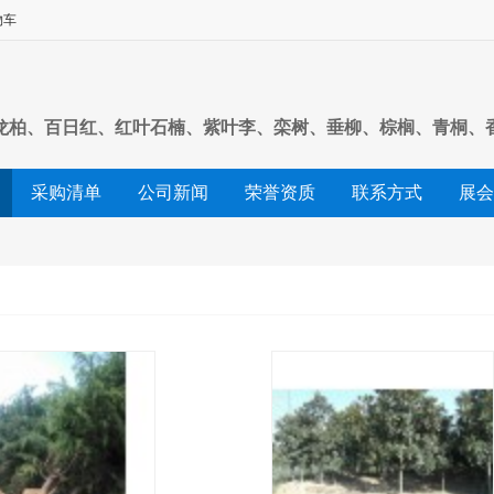
物车
龙柏、百日红、红叶石楠、紫叶李、栾树、垂柳、棕榈、青桐、
采购清单
公司新闻
荣誉资质
联系方式
展会