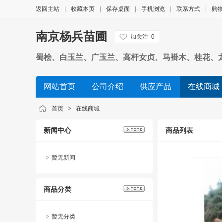
返回主站
|
收藏本页
|
保存桌面
|
手机浏览
|
联系方式
|
购
南京杨兵苗圃
加关注
0
蜀桧、白玉兰、广玉兰、高杆女贞、马褂木、桂花、
网站首页
公司介绍
供应产品
在线商城
首页
>
在线商城
新闻中心
商品列表
暂无新闻
商品分类
暂无分类