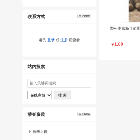
联系方式
雪松 南京杨兵苗圃
请先
登录
或
注册
后查看
1.00
￥
站内搜索
荣誉资质
暂未上传